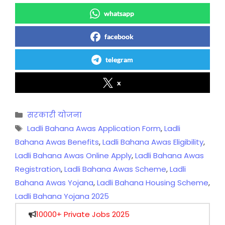
whatsapp
facebook
telegram
x
Categories
सरकारी योजना
Tags
Ladli Bahana Awas Application Form
,
Ladli
Bahana Awas Benefits
,
Ladli Bahana Awas Eligibility
,
Ladli Bahana Awas Online Apply
,
Ladli Bahana Awas
Registration
,
Ladli Bahana Awas Scheme
,
Ladli
Bahana Awas Yojana
,
Ladli Bahana Housing Scheme
,
Ladli Bahana Yojana 2025
10000+ Private Jobs 2025