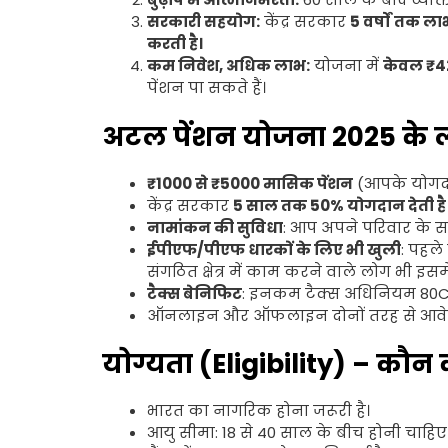
सरकारी सहयोग:
केंद्र सरकार
5 वर्षों तक ल
करती है।
कम निवेश, अधिक लाभ:
योजना में
केवल ₹42
पेंशन पा सकते हैं।
अटल पेंशन योजना 2025 के 
₹1000 से ₹5000 मासिक पेंशन
(आपके योगदा
केंद्र सरकार
5 साल तक 50% योगदान देती है
नामांकन की सुविधा
: आप अपने परिवार के स
ईपीएफ/पीएफ धारकों के लिए भी खुली
: पहले
संगठित क्षेत्र में काम करने वाले लोग भी इसम
टैक्स बेनिफिट
: इनकम टैक्स अधिनियम 80CCD
ऑनलाइन और ऑफलाइन दोनों तरह से आवेद
योग्यता (Eligibility) – कौ
भारत का नागरिक होना जरूरी है।
आयु सीमा: 18 से 40 साल के बीच होनी चाहिए