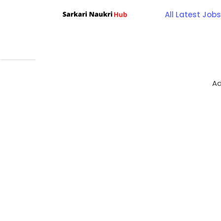
Skip
All Latest Jobs
to
content
Ad